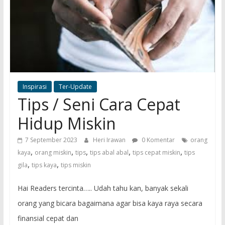
Inspirasi
Ter-Update
Tips / Seni Cara Cepat
Hidup Miskin
7 September 2023
Heri Irawan
0 Komentar
orang
,
,
,
,
,
kaya
orang miskin
tips
tips abal abal
tips cepat miskin
tips
,
,
gila
tips kaya
tips miskin
Hai Readers tercinta….. Udah tahu kan, banyak sekali
orang yang bicara bagaimana agar bisa kaya raya secara
finansial cepat dan