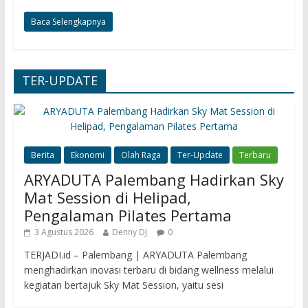
Baca Selengkapnya
TER-UPDATE
Berita
Ekonomi
Olah Raga
Ter-Update
Terbaru
ARYADUTA Palembang Hadirkan Sky
Mat Session di Helipad,
Pengalaman Pilates Pertama
3 Agustus 2026
Denny DJ
0
TERJADI.id – Palembang | ARYADUTA Palembang
menghadirkan inovasi terbaru di bidang wellness melalui
kegiatan bertajuk Sky Mat Session, yaitu sesi