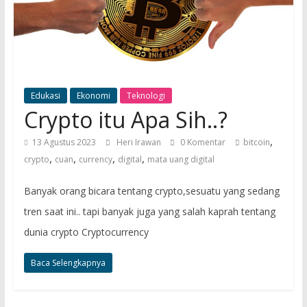
Edukasi
Ekonomi
Teknologi
Crypto itu Apa Sih..?
,
13 Agustus 2023
Heri Irawan
0 Komentar
bitcoin
,
,
,
,
crypto
cuan
currency
digital
mata uang digital
Banyak orang bicara tentang crypto,sesuatu yang sedang
tren saat ini.. tapi banyak juga yang salah kaprah tentang
dunia crypto Cryptocurrency
Baca Selengkapnya