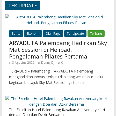
TER-UPDATE
Berita
Ekonomi
Olah Raga
Ter-Update
Terbaru
ARYADUTA Palembang Hadirkan Sky
Mat Session di Helipad,
Pengalaman Pilates Pertama
3 Agustus 2026
Denny DJ
0
TERJADI.id – Palembang | ARYADUTA Palembang
menghadirkan inovasi terbaru di bidang wellness melalui
kegiatan bertajuk Sky Mat Session, yaitu sesi
The Excelton Hotel Palembang Rayakan Anniversary ke-4
dengan Doa dan Dzikir Bersama