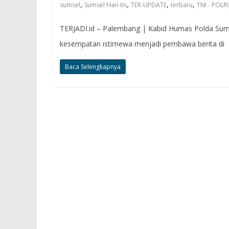
,
,
,
,
sumsel
Sumsel Hari Ini
TER-UPDATE
terbaru
TNI - POLRI
TERJADI.id – Palembang | Kabid Humas Polda Sum
kesempatan istimewa menjadi pembawa berita di
Baca Selengkapnya