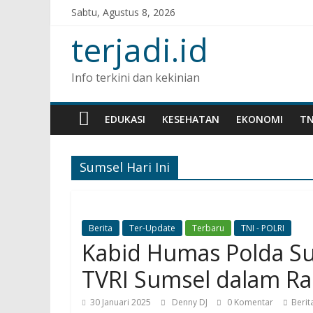
Sabtu, Agustus 8, 2026
terjadi.id
Info terkini dan kekinian
EDUKASI
KESEHATAN
EKONOMI
TN
Sumsel Hari Ini
Berita
Ter-Update
Terbaru
TNI - POLRI
Kabid Humas Polda Su
TVRI Sumsel dalam R
30 Januari 2025
Denny DJ
0 Komentar
Berit