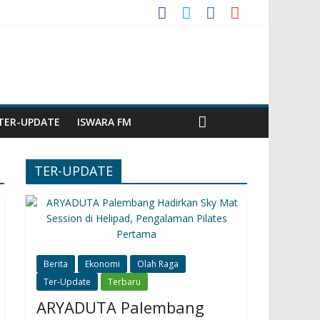
TER-UPDATE
ISWARA FM
TER-UPDATE
Berita
Ekonomi
Olah Raga
Ter-Update
Terbaru
ARYADUTA Palembang