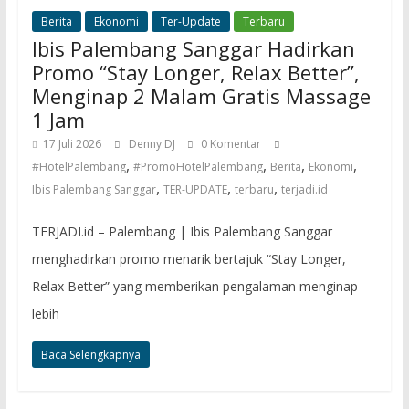
Berita
Ekonomi
Ter-Update
Terbaru
Ibis Palembang Sanggar Hadirkan
Promo “Stay Longer, Relax Better”,
Menginap 2 Malam Gratis Massage
1 Jam
17 Juli 2026
Denny DJ
0 Komentar
,
,
,
,
#HotelPalembang
#PromoHotelPalembang
Berita
Ekonomi
,
,
,
Ibis Palembang Sanggar
TER-UPDATE
terbaru
terjadi.id
TERJADI.id – Palembang | Ibis Palembang Sanggar
menghadirkan promo menarik bertajuk “Stay Longer,
Relax Better” yang memberikan pengalaman menginap
lebih
Baca Selengkapnya