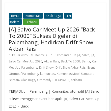
Berita
Komunitas
Olah Raga
Ter-
Update
Terbaru
[A] Salvo Car Meet Up 2026 “Back
To 2000” Sukses Digelar di
Palembang, Hadirkan Drift Show
Akbar Rais
,
12 Juli 2026
Denny DJ
0 Komentar
[A] Salvo
[A]
,
,
,
,
Salvo Car Meet Up 2026
Akbar Rais
Back To 2000
Berita
Car
,
,
,
Meet Up Palembang
Drift Show
Drift Show Akbar Rais
Event
,
,
Otomotif Palembang
komunitas
Komunitas Mobil Sumatera
,
,
,
,
Selatan
Olah Raga
Otomotif
TER-UPDATE
terbaru
TERJADI.id – Palembang | Komunitas otomotif [A] Salvo
sukses menggelar event bertajuk “[A] Salvo Car Meet Up
2026 – Back