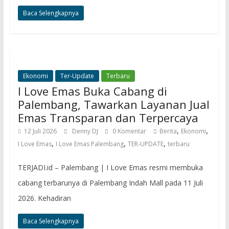
Baca Selengkapnya
Ekonomi
Ter-Update
Terbaru
I Love Emas Buka Cabang di
Palembang, Tawarkan Layanan Jual
Emas Transparan dan Terpercaya
,
,
12 Juli 2026
Denny DJ
0 Komentar
Berita
Ekonomi
,
,
,
I Love Emas
I Love Emas Palembang
TER-UPDATE
terbaru
TERJADI.id – Palembang | I Love Emas resmi membuka
cabang terbarunya di Palembang Indah Mall pada 11 Juli
2026. Kehadiran
Baca Selengkapnya