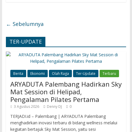
← Sebelumnya
TER-UPDATE
Berita
Ekonomi
Olah Raga
Ter-Update
Terbaru
ARYADUTA Palembang Hadirkan Sky
Mat Session di Helipad,
Pengalaman Pilates Pertama
3 Agustus 2026
Denny DJ
0
TERJADI.id – Palembang | ARYADUTA Palembang
menghadirkan inovasi terbaru di bidang wellness melalui
kegiatan bertajuk Sky Mat Session, yaitu sesi