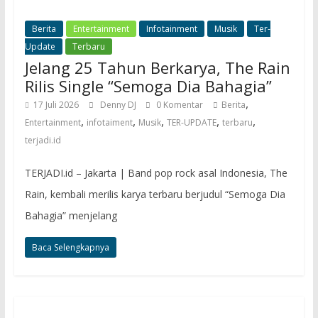
Berita
Entertainment
Infotainment
Musik
Ter-
Update
Terbaru
Jelang 25 Tahun Berkarya, The Rain
Rilis Single “Semoga Dia Bahagia”
,
17 Juli 2026
Denny DJ
0 Komentar
Berita
,
,
,
,
,
Entertainment
infotaiment
Musik
TER-UPDATE
terbaru
terjadi.id
TERJADI.id – Jakarta | Band pop rock asal Indonesia, The
Rain, kembali merilis karya terbaru berjudul “Semoga Dia
Bahagia” menjelang
Baca Selengkapnya