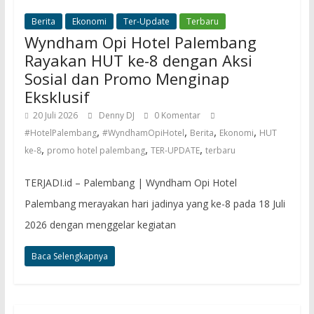
Berita
Ekonomi
Ter-Update
Terbaru
Wyndham Opi Hotel Palembang
Rayakan HUT ke-8 dengan Aksi
Sosial dan Promo Menginap
Eksklusif
20 Juli 2026
Denny DJ
0 Komentar
,
,
,
,
#HotelPalembang
#WyndhamOpiHotel
Berita
Ekonomi
HUT
,
,
,
ke-8
promo hotel palembang
TER-UPDATE
terbaru
TERJADI.id – Palembang | Wyndham Opi Hotel
Palembang merayakan hari jadinya yang ke-8 pada 18 Juli
2026 dengan menggelar kegiatan
Baca Selengkapnya