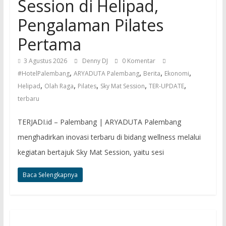
Session di Helipad,
Pengalaman Pilates
Pertama
3 Agustus 2026
Denny DJ
0 Komentar
,
,
,
,
#HotelPalembang
ARYADUTA Palembang
Berita
Ekonomi
,
,
,
,
,
Helipad
Olah Raga
Pilates
Sky Mat Session
TER-UPDATE
terbaru
TERJADI.id – Palembang | ARYADUTA Palembang
menghadirkan inovasi terbaru di bidang wellness melalui
kegiatan bertajuk Sky Mat Session, yaitu sesi
Baca Selengkapnya