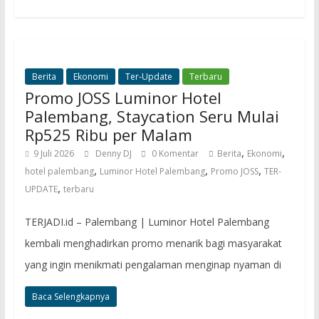
Berita
Ekonomi
Ter-Update
Terbaru
Promo JOSS Luminor Hotel
Palembang, Staycation Seru Mulai
Rp525 Ribu per Malam
,
,
9 Juli 2026
Denny DJ
0 Komentar
Berita
Ekonomi
,
,
,
hotel palembang
Luminor Hotel Palembang
Promo JOSS
TER-
,
UPDATE
terbaru
TERJADI.id – Palembang | Luminor Hotel Palembang
kembali menghadirkan promo menarik bagi masyarakat
yang ingin menikmati pengalaman menginap nyaman di
Baca Selengkapnya