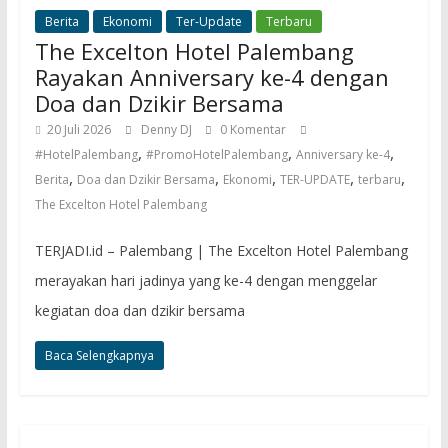
Berita
Ekonomi
Ter-Update
Terbaru
The Excelton Hotel Palembang
Rayakan Anniversary ke-4 dengan
Doa dan Dzikir Bersama
20 Juli 2026
Denny DJ
0 Komentar
,
,
,
#HotelPalembang
#PromoHotelPalembang
Anniversary ke-4
,
,
,
,
,
Berita
Doa dan Dzikir Bersama
Ekonomi
TER-UPDATE
terbaru
The Excelton Hotel Palembang
TERJADI.id – Palembang | The Excelton Hotel Palembang
merayakan hari jadinya yang ke-4 dengan menggelar
kegiatan doa dan dzikir bersama
Baca Selengkapnya