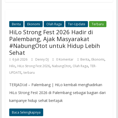
Berita
Ekonomi
Olah Raga
Ter-Update
Terbaru
HiLo Strong Fest 2026 Hadir di
Palembang, Ajak Masyarakat
#NabungOtot untuk Hidup Lebih
Sehat
,
,
6 Juli 2026
Denny DJ
0 Komentar
Berita
Ekonomi
,
,
,
,
Hilo
HiLo Strong Fest 2026
NabungOtot
Olah Raga
TER-
,
UPDATE
terbaru
TERJADI.id – Palembang | HiLo kembali menghadirkan
HiLo Strong Fest 2026 di Palembang sebagai bagian dari
kampanye hidup sehat bertajuk
Baca Selengkapnya