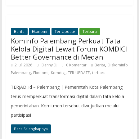
Berita
Ekonomi
Ter-Update
Terbaru
Kominfo Palembang Perkuat Tata
Kelola Digital Lewat Forum KOMDIGI
Better Governance di Medan
,
2 Juli 2026
Denny DJ
0 Komentar
Berita
Diskominfo
,
,
,
,
Palembang
Ekonomi
Komdigi
TER-UPDATE
terbaru
TERJADI.id – Palembang | Pemerintah Kota Palembang
terus memperkuat transformasi digital dalam tata kelola
pemerintahan. Komitmen tersebut diwujudkan melalui
partisipasi
Baca Selengkapnya