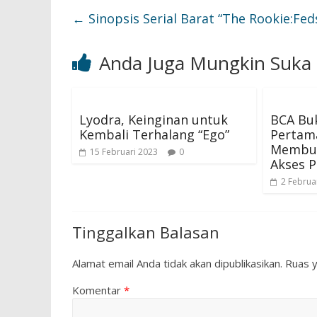
←
Sinopsis Serial Barat “The Rookie:Fed
Anda Juga Mungkin Suka
Lyodra, Keinginan untuk
BCA Bu
Kembali Terhalang “Ego”
Pertama
Membuk
15 Februari 2023
0
Akses P
2 Februa
Tinggalkan Balasan
Alamat email Anda tidak akan dipublikasikan.
Ruas y
Komentar
*