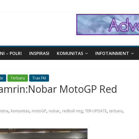
NI – POLRI
INSPIRASI
KOMUNITAS
INFOTAINMENT
te
Terbaru
Trax FM
amrin:Nobar MotoGP Red
,
,
,
,
,
,
,
stria
komunitas
motoGP
nobar
redbull ring
TER-UPDATE
terbaru