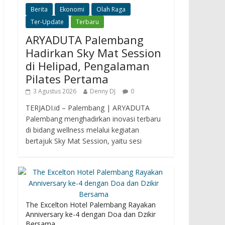
Berita
Ekonomi
Olah Raga
Ter-Update
Terbaru
ARYADUTA Palembang
Hadirkan Sky Mat Session
di Helipad, Pengalaman
Pilates Pertama
3 Agustus 2026
Denny DJ
0
TERJADI.id – Palembang | ARYADUTA
Palembang menghadirkan inovasi terbaru
di bidang wellness melalui kegiatan
bertajuk Sky Mat Session, yaitu sesi
The Excelton Hotel Palembang Rayakan
Anniversary ke-4 dengan Doa dan Dzikir
Bersama