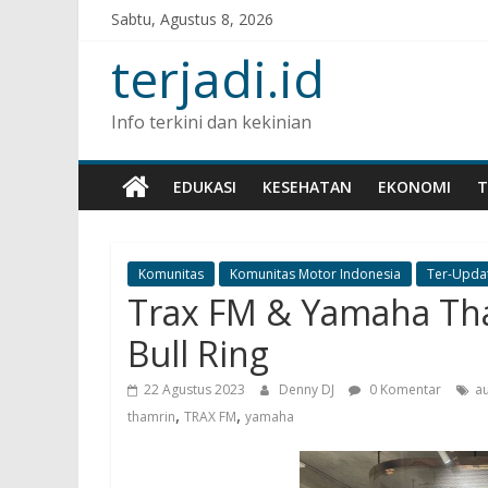
Sabtu, Agustus 8, 2026
terjadi.id
Info terkini dan kekinian
EDUKASI
KESEHATAN
EKONOMI
T
Komunitas
Komunitas Motor Indonesia
Ter-Upda
Trax FM & Yamaha Th
Bull Ring
22 Agustus 2023
Denny DJ
0 Komentar
au
,
,
thamrin
TRAX FM
yamaha