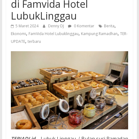
di Famvida Hotel
LubukLinggau
,
5 Maret 2024
Denny DJ
0 Komentar
Berita
,
,
,
Ekonomi
FamVida Hotel Lubuklinggau
Kampung Ramadhan
TER-
,
UPDATE
terbaru
TERJADI.id
– Lubuk Linggau
|
Bulan suci Ramadan