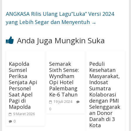
ANGKASA Rilis Ulang Lagu”Luka” Versi 2024
yang Lebih Segar dan Menyentuh
→
Anda Juga Mungkin Suka
Kapolda
Semarak
Peduli
Sumsel
Sixth Sense:
Kesehatan
Periksa
Wyndham
Masyarakat,
Senjata Api
Opi Hotel
Indosat
Personel
Palembang
Sumatra
Saat Apel
Ke-6 Tahun
Kolaborasi
Pagi di
dengan PMI
19 Juli 2024
Mapolda
Selenggarak
0
an Donor
9 Maret 2026
Darah di 3
0
Kota