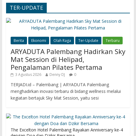
TER-UPDATE
Berita
Ekonomi
Olah Raga
Ter-Update
Terbaru
ARYADUTA Palembang Hadirkan Sky
Mat Session di Helipad,
Pengalaman Pilates Pertama
3 Agustus 2026
Denny DJ
0
TERJADI.id – Palembang | ARYADUTA Palembang
menghadirkan inovasi terbaru di bidang wellness melalui
kegiatan bertajuk Sky Mat Session, yaitu sesi
The Excelton Hotel Palembang Rayakan Anniversary ke-4
dengan Doa dan Dzikir Bersama