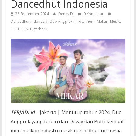
Dancedhut Indonesia
26 September 2024
Denny DJ
0 Komentar
,
,
,
,
,
Dancedhut Indonesia
Duo Anggrek
infotaiment
Mekar
Musik
,
TER-UPDATE
terbaru
TERJADI.id
– Jakarta | Menutup tahun 2024, Duo
Anggrek yang terdiri dari Devay dan Putri kembali
meramaikan industri musik dancedhut Indonesia