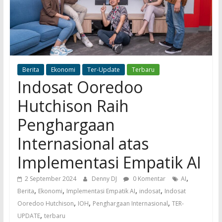
Berita
Ekonomi
Ter-Update
Terbaru
Indosat Ooredoo
Hutchison Raih
Penghargaan
Internasional atas
Implementasi Empatik AI
,
2 September 2024
Denny DJ
0 Komentar
AI
,
,
,
,
Berita
Ekonomi
Implementasi Empatik AI
indosat
Indosat
,
,
,
Ooredoo Hutchison
IOH
Penghargaan Internasional
TER-
,
UPDATE
terbaru