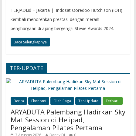
TERJADI.id – Jakarta | Indosat Ooredoo Hutchison (IOH)
kembali menorehkan prestasi dengan meraih
penghargaan di ajang bergengsi Stevie Awards 2024.
Baca Selengkapnya
TER-UPDATE
Berita
Ekonomi
Olah Raga
Ter-Update
Terbaru
ARYADUTA Palembang Hadirkan Sky
Mat Session di Helipad,
Pengalaman Pilates Pertama
3 Agustus 2026
Denny DJ
0