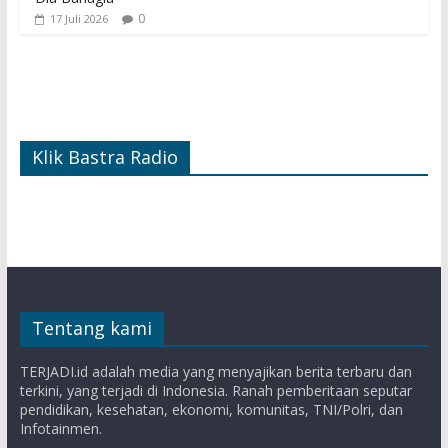
0
17 Juli 2026
Klik Bastra Radio
Tentang kami
TERJADI.id adalah media yang menyajikan berita terbaru dan
terkini, yang terjadi di Indonesia. Ranah pemberitaan seputar
pendidikan, kesehatan, ekonomi, komunitas, TNI/Polri, dan
Infotainmen.