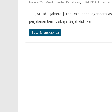
,
,
,
,
baru 2024
Musik
Perihal Kepekaan
TER-UPDATE
terbar
TERJADI.id – Jakarta | The Rain, band legendaris 
perjalanan bermusiknya. Sejak didirikan
Baca Selengkapnya