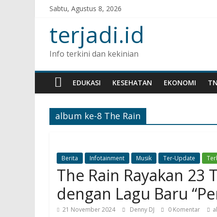
Sabtu, Agustus 8, 2026
terjadi.id
Info terkini dan kekinian
EDUKASI
KESEHATAN
EKONOMI
TN
album ke-8 The Rain
Berita
Infotainment
Musik
Ter-Update
Ter
The Rain Rayakan 23 
dengan Lagu Baru “Pe
21 November 2024
Denny DJ
0 Komentar
a