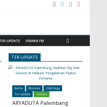
TER-UPDATE
ISWARA FM
TER-UPDATE
Berita
Ekonomi
Olah Raga
Ter-Update
Terbaru
ARYADUTA Palembang