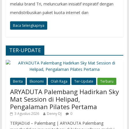
melalui brand Tri, meluncurkan inisiatif inspiratif dengan
mendistribusikan paket kuota internet dan
Baca Selengkapnya
TER-UPDATE
Berita
Ekonomi
Olah Raga
Ter-Update
Terbaru
ARYADUTA Palembang Hadirkan Sky
Mat Session di Helipad,
Pengalaman Pilates Pertama
3 Agustus 2026
Denny DJ
0
TERJADI.id – Palembang | ARYADUTA Palembang