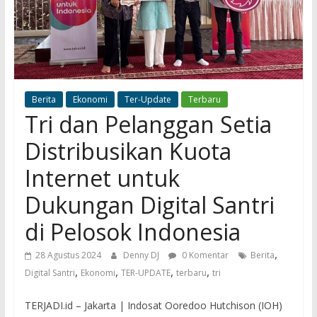
Berita
Ekonomi
Ter-Update
Terbaru
Tri dan Pelanggan Setia
Distribusikan Kuota
Internet untuk
Dukungan Digital Santri
di Pelosok Indonesia
,
28 Agustus 2024
Denny DJ
0 Komentar
Berita
,
,
,
,
Digital Santri
Ekonomi
TER-UPDATE
terbaru
tri
TERJADI.id – Jakarta | Indosat Ooredoo Hutchison (IOH)